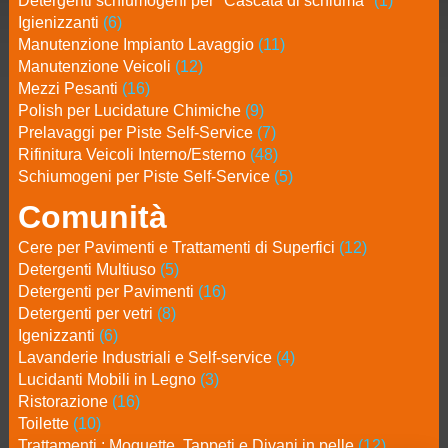
Detergenti schiumogeni per "Cascata di schiuma"
(1)
Igienizzanti
(6)
Manutenzione Impianto Lavaggio
(11)
Manutenzione Veicoli
(12)
Mezzi Pesanti
(16)
Polish per Lucidature Chimiche
(9)
Prelavaggi per Piste Self-Service
(7)
Rifinitura Veicoli Interno/Esterno
(48)
Schiumogeni per Piste Self-Service
(5)
Comunità
Cere per Pavimenti e Trattamenti di Superfici
(12)
Detergenti Multiuso
(5)
Detergenti per Pavimenti
(16)
Detergenti per vetri
(8)
Igenizzanti
(6)
Lavanderie Industriali e Self-service
(4)
Lucidanti Mobili in Legno
(3)
Ristorazione
(16)
Toilette
(10)
Trattamenti : Moquette, Tappeti e Divani in pelle
(12)